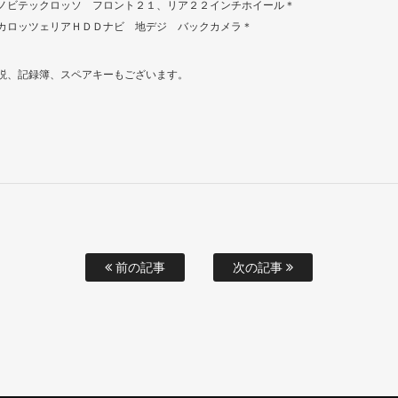
ノビテックロッソ フロント２１、リア２２インチホイール＊
カロッツェリアＨＤＤナビ 地デジ バックカメラ＊
説、記録簿、スペアキーもございます。
前の記事
次の記事