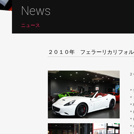
News
ニュース
２０１０年 フェラーリカリフォル
２
＊
＊
＊
＊
＊
＊
＊