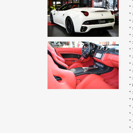
＊
＊
＊
＊
＊
＊
＊
＊
＊
＊
＊
＊
＊
＊
＊
＊
＊
＊