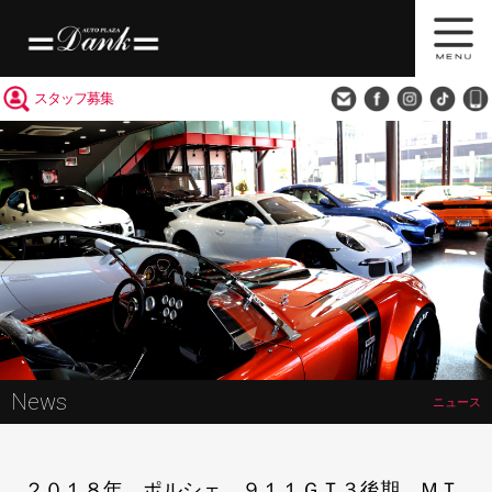
買取査定
会社概要
アクセス
スタッフ募集
News
ニュース
２０１８年 ポルシェ ９１１ＧＴ３後期 ＭＴ