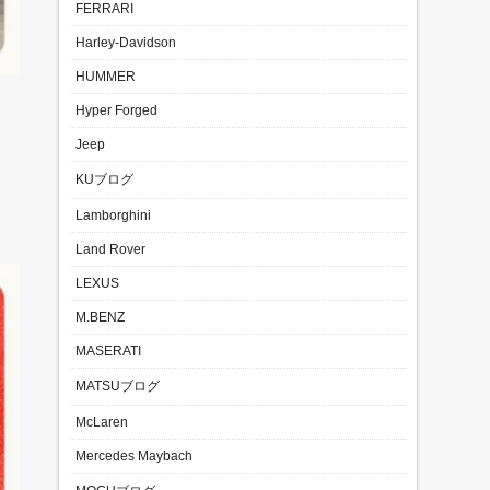
FERRARI
Harley-Davidson
HUMMER
Hyper Forged
Jeep
KUブログ
Lamborghini
Land Rover
LEXUS
M.BENZ
MASERATI
MATSUブログ
McLaren
Mercedes Maybach