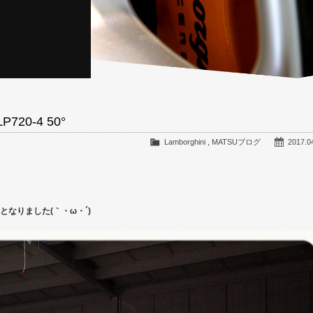
P720-4 50°
Lamborghini
,
MATSUブログ
2017.0
なりました(｀・ω・´)ゞ