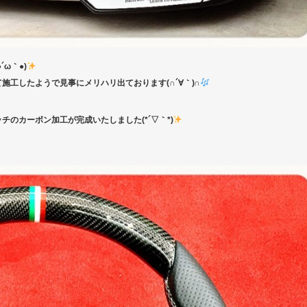
ω｀●)
工したようで見事にメリハリ出ております(∩´∀｀)∩
のカーボン加工が完成いたしました(*´▽｀*)