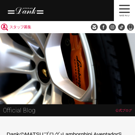
買取査定
会社概要
アクセス
スタッフ募集
Official Blog
公式ブログ
DankのMATSUブログ♪Lamborghini AventadorS