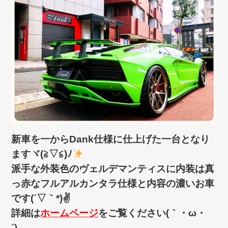
新車を一からDank仕様に仕上げた一台となり
ますヾ(≧▽≦)ﾉ
派手な外装色のヴェルデマンティスに内装は真
っ赤なフルアルカンタラ仕様と内容の濃いお車
です(´▽｀*)✌
詳細は
ホームページ
をご覧ください(｀・ω・
´)ゞ