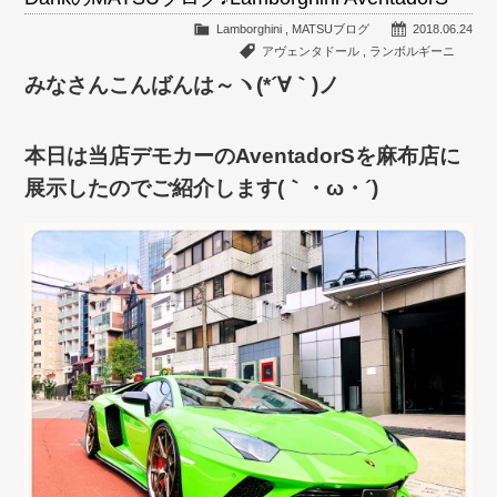
Lamborghini
,
MATSUブログ
2018.06.24
アヴェンタドール
,
ランボルギーニ
みなさんこんばんは～ヽ(*´∀｀)ノ
本日は当店デモカーのAventadorSを麻布店に
展示したのでご紹介します(｀・ω・´)ゞ