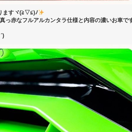
すヾ(≧▽≦)ﾉ
真っ赤なフルアルカンタラ仕様と内容の濃いお車で
´)ゞ