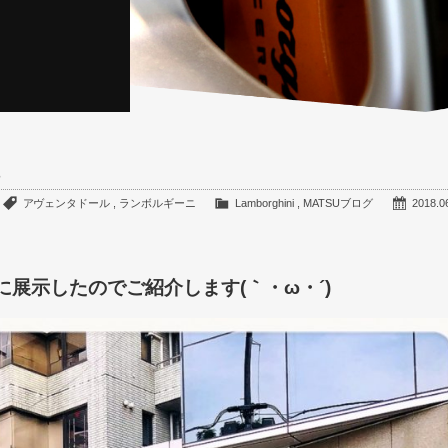
S
アヴェンタドール
,
ランボルギーニ
Lamborghini
,
MATSUブログ
2018.0
店に展示したのでご紹介します(｀・ω・´)ゞ