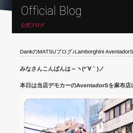
Official Blog
公式ブログ
DankのMATSUブログ♪Lamborghini Aventador
みなさんこんばんは～ヽ(*´∀｀)ノ
本日は当店デモカーのAventadorSを麻布