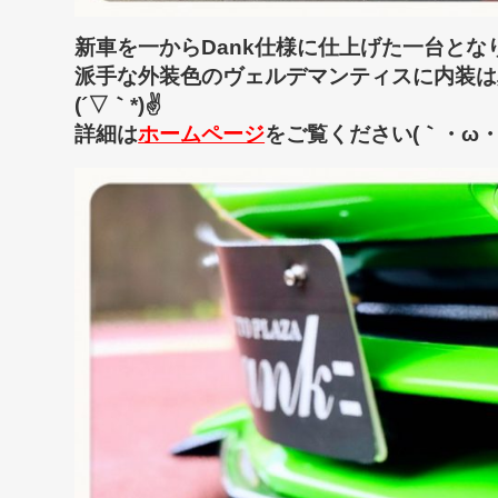
新車を一からDank仕様に仕上げた一台となりま
派手な外装色のヴェルデマンティスに内装は
(´▽｀*)✌
詳細は
ホームページ
をご覧ください(｀・ω・