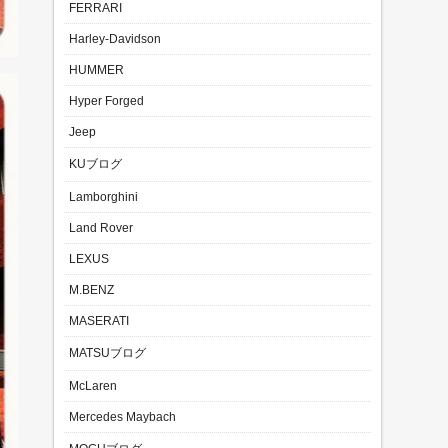
FERRARI
Harley-Davidson
HUMMER
Hyper Forged
Jeep
KUブログ
Lamborghini
Land Rover
LEXUS
M.BENZ
MASERATI
MATSUブログ
McLaren
Mercedes Maybach