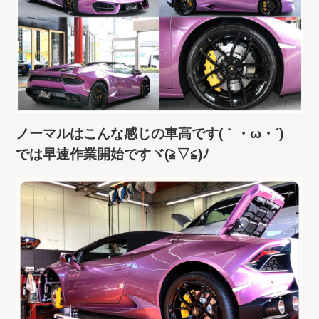
ノーマルはこんな感じの車高です(｀・ω・´)ゞ
では早速作業開始ですヾ(≧▽≦)ﾉ