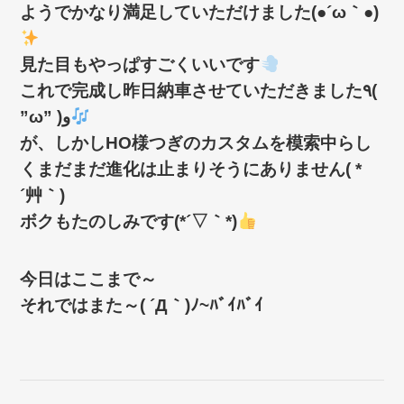
ようでかなり満足していただけました(●´ω｀●)
見た目もやっぱすごくいいです
これで完成し昨日納車させていただきました٩(
”ω” )و
が、しかしHO様つぎのカスタムを模索中らし
くまだまだ進化は止まりそうにありません( *
´艸｀)
ボクもたのしみです(*´▽｀*)
今日はここまで～
それではまた～( ´Д｀)ﾉ~ﾊﾞｲﾊﾞｲ