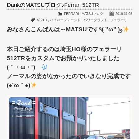
DankのMATSUブログ♪Ferrari 512TR
FERRARI
,
MATSUブログ
2019.11.08
512TR
,
ハイパーフォージド
,
パワークラフト
,
フェラーリ
みなさんこんばんは～MATSUです٩( ”ω” )و
本日ご紹介するのは埼玉HO様のフェラーリ
512TRをカスタムでお預かりいたしました
(｀・ω・´)ゞ
ノーマルの姿がなかったのでいきなり完成です
(●´ω｀●)