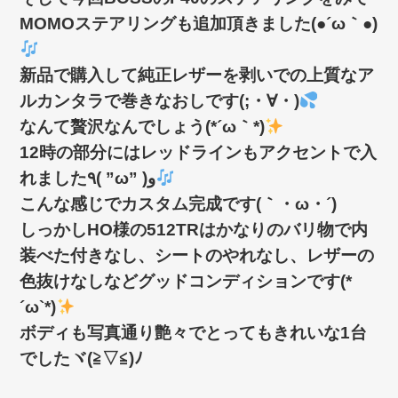
MOMOステアリングも追加頂きました(●´ω｀●)
新品で購入して純正レザーを剥いでの上質なア
ルカンタラで巻きなおしです(;・∀・)
なんて贅沢なんでしょう(*´ω｀*)
12時の部分にはレッドラインもアクセントで入
れました٩( ”ω” )و
こんな感じでカスタム完成です(｀・ω・´)ゞ
しっかしHO様の512TRはかなりのバリ物で内
装べた付きなし、シートのやれなし、レザーの
色抜けなしなどグッドコンディションです(*
´ω`*)
ボディも写真通り艶々でとってもきれいな1台
でしたヾ(≧▽≦)ﾉ