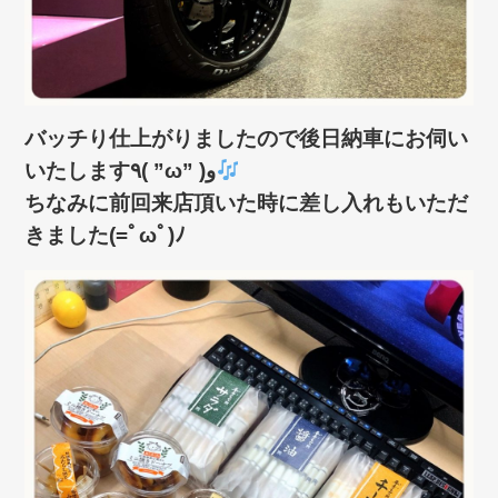
バッチり仕上がりましたので後日納車にお伺い
いたします٩( ”ω” )و
ちなみに前回来店頂いた時に差し入れもいただ
きました(=ﾟωﾟ)ﾉ