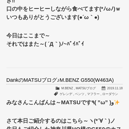
き‼
口の中をヒーヒーしながら食べてます(*ﾉωﾉ)ｗ
いつもありがとうございます(●´ω｀●)
今日はここまで～
それではまた～( ´Д｀)ﾉ~ﾊﾞｲﾊﾞｲ
DankのMATSUブログ♪M.BENZ G550(W463A)
M.BENZ
,
MATSUブログ
2019.11.18
ゲレンデ
,
ベンツ
,
マフラー
,
ローダウン
みなさんこんばんは～MATSUです٩( ”ω” )و
さて本日ご紹介するのはこちら～ヽ(*´∀｀)ノ