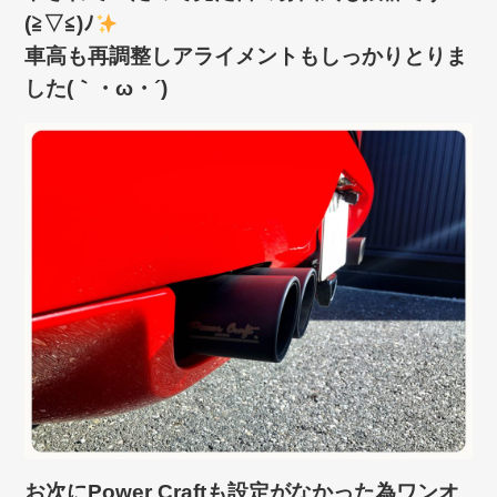
(≧▽≦)ﾉ
車高も再調整しアライメントもしっかりとりま
した(｀・ω・´)ゞ
お次にPower Craftも設定がなかった為ワンオ