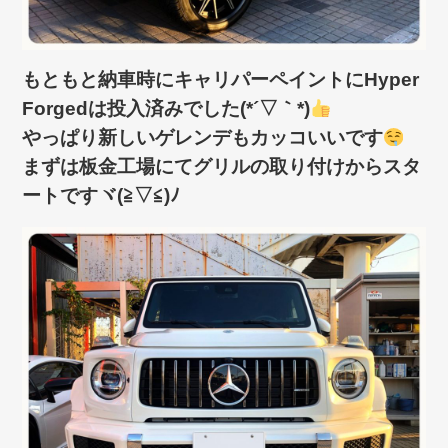
もともと納車時にキャリパーペイントにHyper
Forgedは投入済みでした(*´▽｀*)
やっぱり新しいゲレンデもカッコいいです
まずは板金工場にてグリルの取り付けからスタ
ートですヾ(≧▽≦)ﾉ