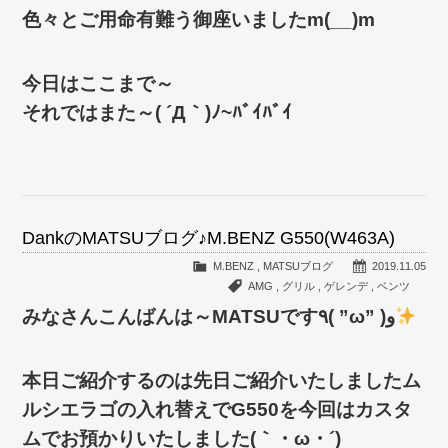
色々とご用命有難う御座いましたm(__)m
今日はここまで～
それではまた～( ´Д｀)ﾉ~ﾊﾞｲﾊﾞｲ
DankのMATSUブログ♪M.BENZ G550(W463A)
M.BENZ
,
MATSUブログ
2019.11.05
AMG
,
グリル
,
ゲレンデ
,
ベンツ
みなさんこんばんは～MATSUです٩( ”ω” )و
本日ご紹介するのは先日ご紹介いたしましたム
ルシエラゴの入れ替えでG550を今回はカスタ
ムでお預かりいたしました(｀・ω・´)ゞ