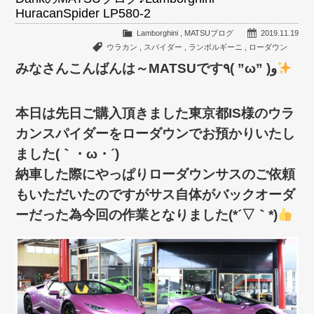
HuracanSpider LP580-2
Lamborghini
,
MATSUブログ
2019.11.19
ウラカン
,
スパイダー
,
ランボルギーニ
,
ローダウン
みなさんこんばんは～MATSUです٩( ”ω” )و
本日は先日ご購入頂きました東京都IS様のウラ
カンスパイダーをローダウンでお預かりいたし
ました(｀・ω・´)ゞ
納車した際にやっぱりローダウンサスのご依頼
もいただいたのですがサス自体がバックオーダ
ーだった為今回の作業となりました(*´▽｀*)