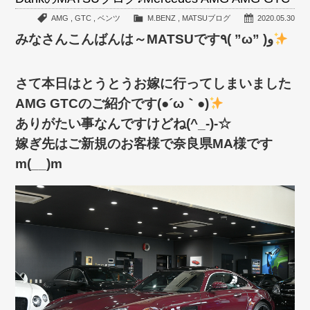
AMG
,
GTC
,
ベンツ
M.BENZ
,
MATSUブログ
2020.05.30
みなさんこんばんは～MATSUです٩( ”ω” )و
さて本日はとうとうお嫁に行ってしまいました
AMG GTCのご紹介です(●´ω｀●)
ありがたい事なんですけどね(^_-)-☆
嫁ぎ先はご新規のお客様で奈良県MA様です
m(__)m