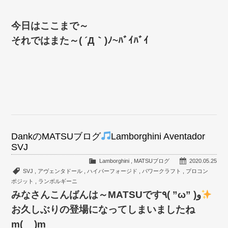
今日はここまで～
それではまた～( ´Д｀)ﾉ~ﾊﾞｲﾊﾞｲ
DankのMATSUブログ
Lamborghini Aventador
SVJ
Lamborghini
,
MATSUブログ
2020.05.25
SVJ
,
アヴェンタドール
,
ハイパーフォージド
,
パワークラフト
,
プロコン
ポジット
,
ランボルギーニ
みなさんこんばんは～MATSUです٩( ”ω” )و
お久しぶりの登場になってしまいましたね
m(__)m