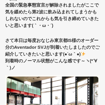
全国の緊急事態宣言が解除されましたがここで
気を緩めたら第2波に飲み込まれてしまうかも
しれないのでこれからも気を引き締めていきた
いと思います(｀・ω・´)ゞ
さて本日は毎度おなじみ東京都IS様のオーダー
分のAventador SVJが到着いたしましたのでご
紹介していきたいと思います(●´ω｀●)
到着時のノーマル状態がこんな感です～ヽ(*´∀
｀)ノ