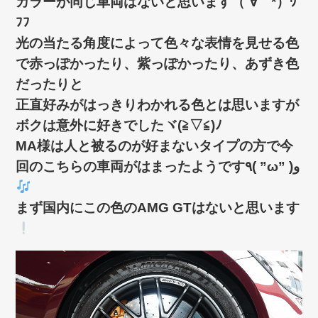
カラーが同じ車両はないと思います（´∀｀*）ｳ
ﾌﾌ
光の当たる角度によって色々な表情を見せる色
で赤っぽかったり、紫っぽかったり、あずき色
だったりと
正直好みがはっきりわかれる色とは思いますが
ボクは意外に好きでしたヾ(≧▽≦)ﾉ
MA様は人と被るのが好まないタイプの方で今
回のこちらの車両がはまったようです٩( ”ω” )و
まず国内にこの色のAMG GTはないと思います