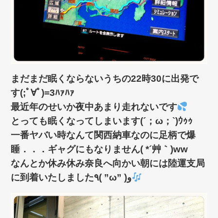
まだまだ眠くならないうちの22時30に出発で
す(;ﾟ∀ﾟ)=3ﾊｧﾊｧ
最近年のせいか夜中あまり走れないです
とっても眠くなってしまいます(´；ω；`)ｳｩｩ
一番ヤバい時なんて関西納車なのに足柄で爆
睡．．．ギャグにもなりません( *´艸｀)ww
なんとか休み休み奈良へ向かい朝には陸運支局
に到着いたしました٩( ”ω” )و