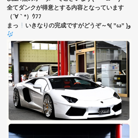
全てダンクが得意とする内容となっています
（´∀｀*）ｳﾌﾌ
まっ
いきなりの完成ですがどうぞ～٩( ”ω” )و