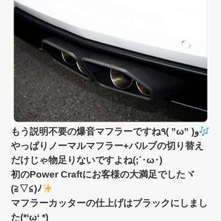
もう説明不要の爆音マフラーですね٩( ”ω” )و
やっぱりノーマルマフラー+バルブの切り替え
だけじゃ物足りないですよね(;´･ω･)
初のPower Craftにお客様の大満足でしたヾ
(≧▽≦)ﾉ
マフラーカッターの仕上げはブラックにしまし
た(*‘ω‘ *)