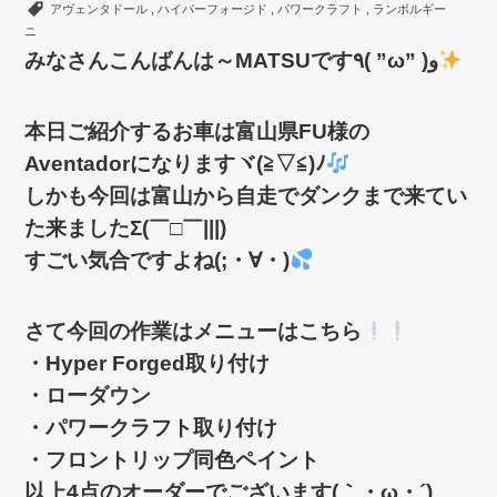
アヴェンタドール
,
ハイパーフォージド
,
パワークラフト
,
ランボルギー
ニ
みなさんこんばんは～MATSUです٩( ”ω” )و
本日ご紹介するお車は富山県FU様の
Aventadorになりますヾ(≧▽≦)ﾉ
しかも今回は富山から自走でダンクまで来てい
た来ましたΣ(￣□￣|||)
すごい気合ですよね(;・∀・)
さて今回の作業はメニューはこちら
・Hyper Forged取り付け
・ローダウン
・パワークラフト取り付け
・フロントリップ同色ペイント
以上4点のオーダーでございます(｀・ω・´)ゞ