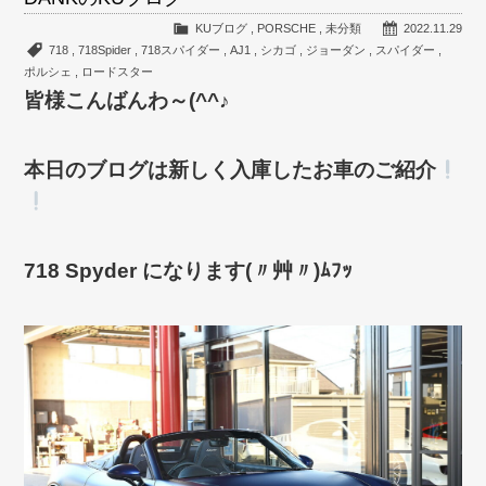
KUブログ
,
PORSCHE
,
未分類
2022.11.29
718
,
718Spider
,
718スパイダー
,
AJ1
,
シカゴ
,
ジョーダン
,
スパイダー
,
ポルシェ
,
ロードスター
皆様こんばんわ～(^^♪
本日のブログは新しく入庫したお車のご紹介
718 Spyder になります(〃艸〃)ﾑﾌｯ