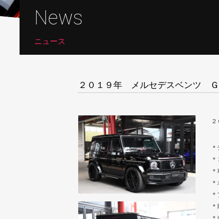
News
ニュース
２０１９年 メルセデスベンツ Ｇ
２
＊
＊
＊
＊
＊
＊
＊