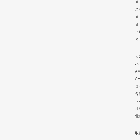
ｄ
ス
ｄ
ｄ
フ
Ｍ
カ
ハ
A
A
ロ
各
ラ
社
電
取