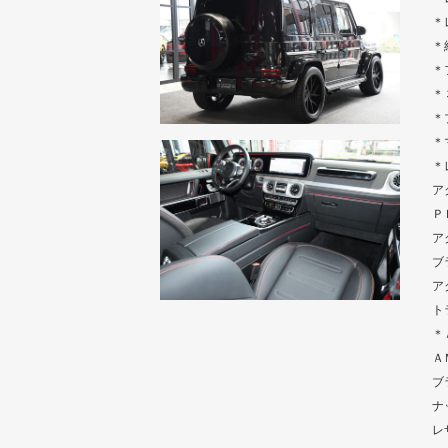
＊
＊
＊
＊
＊
＊
＊
ア
Ｐ
ア
ブ
ア
ト
＊
Ａ
ブ
ナ
レ