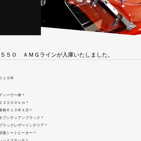
５５０ ＡＭＧラインが入庫いたしました。
０１９年
ディーラー車＊
２３５００ｋｍ＊
車検Ｒ１０年４月＊
オブシディアンブラック＊
ブラックレザーインテリア＊
前後シートヒーター＊
レッドステッチ＊