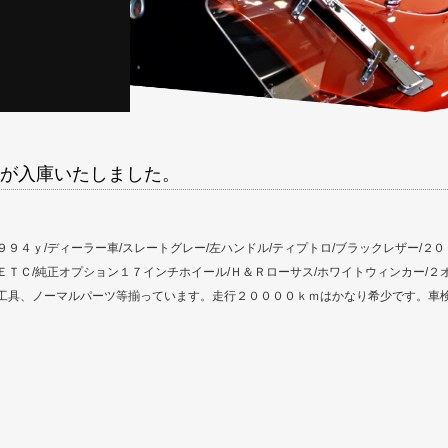
が入庫いたしました。
９９４ｙ/ディーラー車/スレートグレー/左ハンドル/ティプトロ/ブラックレザー/２
ＥＴＣ/純正オプション１７インチホイール/Ｈ＆Ｒローサス/ホワイトウィンカー/
工具、ノーマルパーツ等揃っています。走行２００００ｋｍはかなり希少です。車