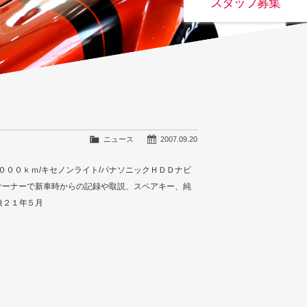
スタッフ募集
ニュース
2007.09.20
００００ｋｍ/キセノンライト/パナソニックＨＤＤナビ
２オーナーで新車時からの記録や取説、スペアキー、純
検２１年５月