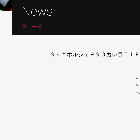
News
ニュース
９４Ｙポルシェ９９３カレラＴＩＰ
１
＆
正