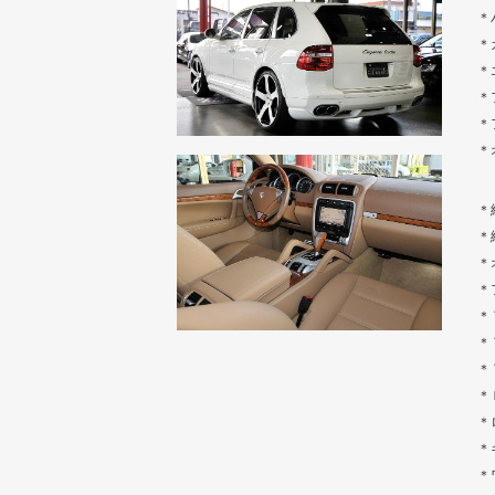
＊
＊
＊
＊
＊
＊
＊
＊
＊
＊
＊
＊
＊
＊
＊
＊
＊