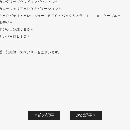
ガングリップウッドコンビハンドル＊
カロッツェリアＨＤＤナビゲーション＊
ＤＶＤビデオ・Ｍレジスター・ＥＴＣ・バックカメラ ｉ－ｐｏｄケーブル＊
地デジ＊
ポジション球ＬＥＤ＊
ナンバー灯ＬＥＤ＊
説、記録簿、スペアキーもございます。
前の記事
次の記事