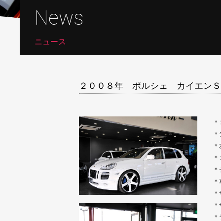
News
ニュース
２００８年 ポルシェ カイエンＳ
＊
＊
＊
＊
＊
＊
＊
＊
＊