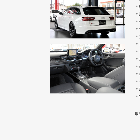
＊
＊
＊
＊
＊
＊
＊
＊
＊
＊
＊
＊
＊
取