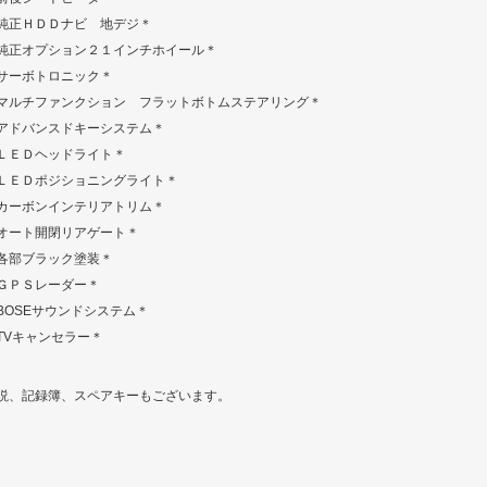
純正ＨＤＤナビ 地デジ＊
純正オプション２１インチホイール＊
サーボトロニック＊
マルチファンクション フラットボトムステアリング＊
アドバンスドキーシステム＊
ＬＥＤヘッドライト＊
ＬＥＤポジショニングライト＊
カーボンインテリアトリム＊
オート開閉リアゲート＊
各部ブラック塗装＊
ＧＰＳレーダー＊
BOSEサウンドシステム＊
TVキャンセラー＊
説、記録簿、スペアキーもございます。