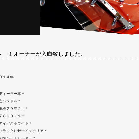
ト １オーナーが入庫致しました。
０１４年
ディーラー車＊
右ハンドル＊
車検２９年２月＊
７８００ｋｍ＊
アイビスホワイト＊
ブラックレザーインテリア＊
前後シートヒーター＊