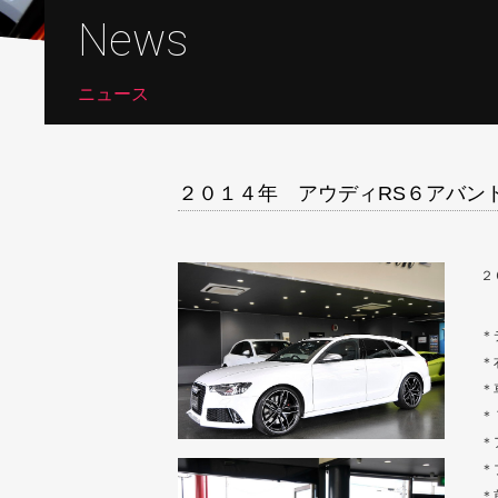
News
ニュース
２０１４年 アウディRS６アバン
２
＊
＊
＊
＊
＊
＊
＊