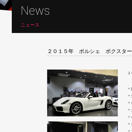
News
ニュース
２０１５年 ポルシェ ボクスター
２
＊
＊
＊
＊
＊
＊
＊