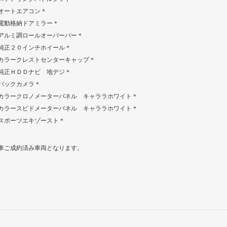
オートエアコン＊
電動格納ドアミラー＊
アルミ調ロールオーバーバー＊
純正２０インチホイール＊
カラークレストセンターキャップ＊
純正ＨＤＤナビ 地デジ＊
バックカメラ＊
カラークロノメーターパネル キャララホワイト＊
カラースピドメーターパネル キャララホワイト＊
スポーツエキゾースト＊
車ご成約済み車両となります。