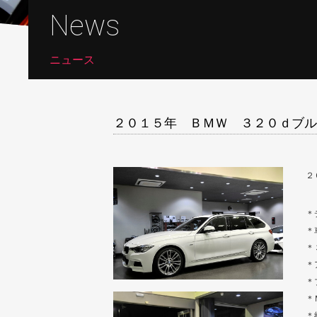
News
ニュース
２０１５年 ＢＭＷ ３２０ｄブル
２
＊
＊
＊
＊
＊
＊
＊