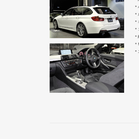
＊
＊
＊
＊
＊
＊
＊