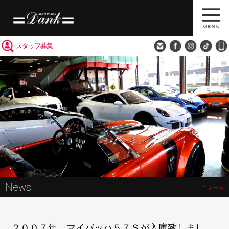
買取査定
会社概要
アクセス
スタッフ募集
News
ニュース
２００７年 マイバッハ５７Ｓが入庫致しまし