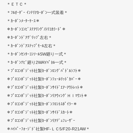
＊ＥＴＣ＊
＊ﾌﾙｵｰﾀﾞｰ ｲﾝﾃﾘｱｶｰﾎﾞﾝ一式装着＊
＊ｶｰﾎﾞﾝﾒｰﾀｰｹｰｽ＊
＊ｶｰﾎﾞﾝｺﾝﾋﾞｽﾃｱﾘﾝｸﾞ/ﾄﾘｺｶﾗｰﾄﾞ＊
＊ｶｰﾎﾞﾝﾄﾞｱｸﾞﾘｯﾌﾟ左右＊
＊ｶｰﾎﾞﾝﾄﾞｱｽﾃｯﾌﾟﾓｰﾙ左右＊
＊ｶｰﾎﾞﾝｾﾝﾀｰｺﾝｿｰﾙSW廻り一式＊
＊ｶｰﾎﾞﾝﾅﾋﾞ廻り2WAYﾊﾟﾈﾙ一式＊
＊ﾌﾟﾛｺﾝﾎﾟｼﾞｯﾄ社製ｶｰﾎﾞﾝﾛﾝｸﾞﾊﾟﾄﾞﾙｼﾌﾄ＊
＊ﾌﾟﾛｺﾝﾎﾟｼﾞｯﾄ社製ｶｰﾎﾞﾝﾌｪｰﾙﾘｯﾄﾞｶﾊﾞｰ＊
＊ﾌﾟﾛｺﾝﾎﾟｼﾞｯﾄ社製ｶｰﾎﾞﾝｻｲﾄﾞｴｱｰｱｳﾄﾚｯﾄ＊
＊ﾌﾟﾛｺﾝﾎﾟｼﾞｯﾄ社製ｶｰﾎﾞﾝﾘｱｳｨﾝｸﾞＨＩﾏｳﾝﾄ＊
＊ﾌﾟﾛｺﾝﾎﾟｼﾞｯﾄ社製ｶｰﾎﾞﾝﾌﾛﾝﾄｽﾎﾟｲﾗｰ＊
＊ﾌﾟﾛｺﾝﾎﾟｼﾞｯﾄ社製ｶｰﾎﾞﾝｻｲﾄﾞｽｶｰﾄ＊
＊ﾌﾟﾛｺﾝﾎﾟｼﾞｯﾄ社製ｶｰﾎﾞﾝﾘｱﾃﾞｭﾌｭｰｻﾞｰ
＊ﾊｲﾊﾟｰﾌｫｰｼﾞﾄﾞ社製HF-ＬＣ5/F20-R21AW＊