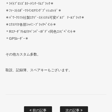
＊ﾗｲﾄﾌﾞﾛﾝｽﾞｶﾗｰ/ｲﾝﾅｰﾘﾑﾌﾞﾗｯｸ＊
＊ﾌｧｰｽﾄｽﾎﾟｰﾂﾗｲﾝﾛｱﾘﾝｸﾞﾌﾟｯｼｭﾛｯﾄﾞ＊
＊ﾊﾟﾜｰｸﾗﾌﾄ社製ｴｸｿﾞｰｽﾄｼｽﾃﾑ可変ﾊﾞﾙﾌﾞ ﾃｰﾙﾌﾞﾗｯｸ＊
＊ｴｸｽﾃﾘｱ各部ｼｬｲﾆｰﾌﾞﾗｯｸﾍﾟｲﾝﾄ＊
＊Rｴｱｰﾀﾞｸﾄ&ﾘｱﾊﾞﾝﾊﾟｰ/ﾎﾞﾃﾞｨ同色ｺﾝﾋﾞﾍﾟｲﾝﾄ＊
＊GPSﾚｰﾀﾞｰ＊
その他カスタム多数。
取説、記録簿、スペアキーもございます。
前の記事
次の記事