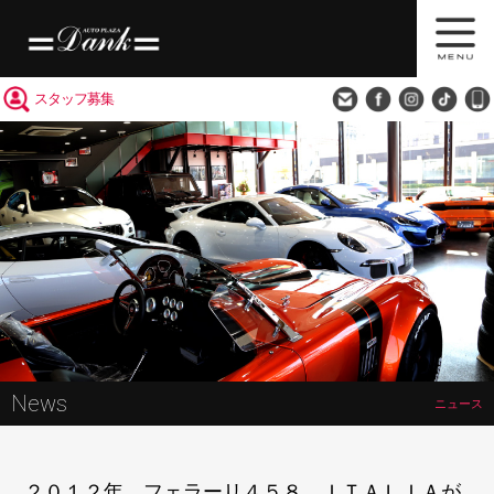
買取査定
会社概要
アクセス
スタッフ募集
News
ニュース
２０１２年 フェラーリ４５８ ＩＴＡＬＩＡが