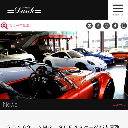
買取査定
会社概要
アクセス
スタッフ募集
News
ニュース
２０１６年 ＡＭＧ ＧＬＥ４３クーペが入庫致