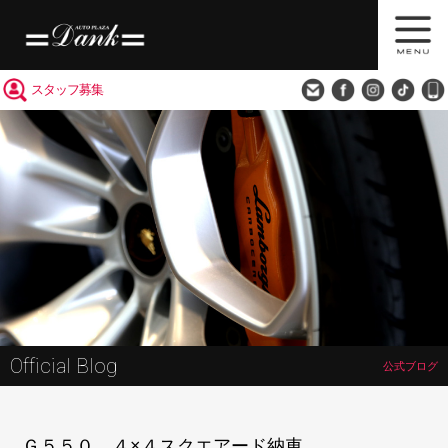
買取査定
会社概要
アクセス
スタッフ募集
Official Blog
公式ブログ
Ｇ５５０ ４×４スクエアード納車