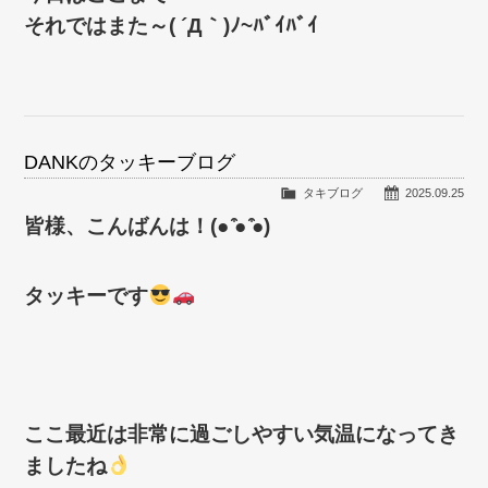
それではまた～( ´Д｀)ﾉ~ﾊﾞｲﾊﾞｲ
DANKのタッキーブログ
タキブログ
2025.09.25
皆様、こんばんは！(● ̍̑● ̍̑●)
タッキーです
ここ最近は非常に過ごしやすい気温になってき
ましたね