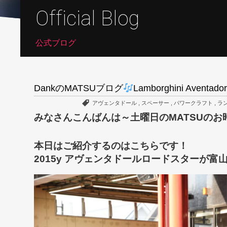
Official Blog
公式ブログ
DankのMATSUブログ
Lamborghini Aventador
アヴェンタドール
,
スペーサー
,
パワークラフト
,
ラ
本日はご紹介するのはこちらです！
2015y アヴェンタドールロードスターが富