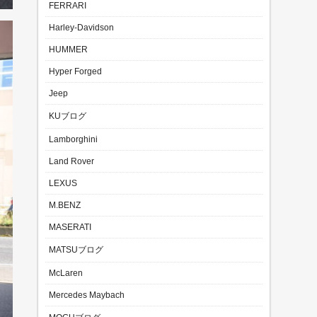
FERRARI
Harley-Davidson
HUMMER
Hyper Forged
Jeep
KUブログ
Lamborghini
Land Rover
LEXUS
M.BENZ
MASERATI
MATSUブログ
McLaren
Mercedes Maybach