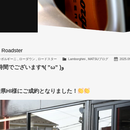
 Roadster
ンボルギーニ
,
ローダウン
,
ロードスター
Lamborghini
,
MATSUブログ
2025.0
みなさんこんばんは～土曜日のMATSUのお時間でございます٩( ”ω” )و
山県HI様にご成約となりました！