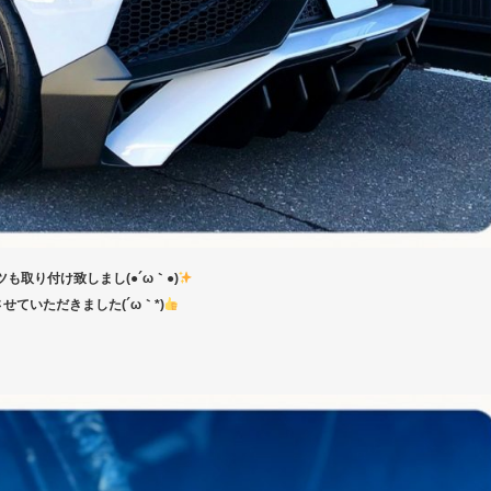
も取り付け致しまし(●´ω｀●)
ていただきました(´ω｀*)