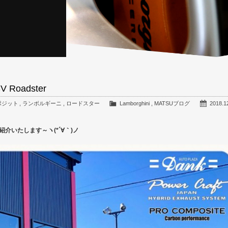
 Roadster
ポジット
,
ランボルギーニ
,
ロードスター
Lamborghini
,
MATSUブログ
2018.1
ご紹介いたします～ヽ(*´∀｀)ノ