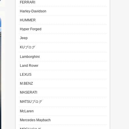
FERRARI
Harley-Davidson
HUMMER
Hyper Forged
Jeep
KUブログ
Lamborghini
Land Rover
LEXUS
M.BENZ
MASERATI
MATSUブログ
McLaren
Mercedes Maybach