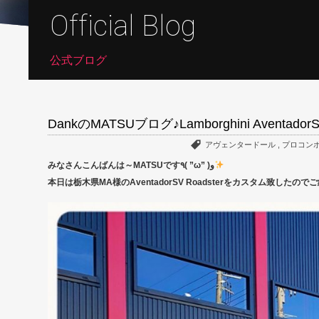
Official Blog
公式ブログ
DankのMATSUブログ♪Lamborghini AventadorSV
アヴェンタードール
,
プロコン
みなさんこんばんは～MATSUです٩( ”ω” )و
本日は栃木県MA様のAventadorSV Roadsterをカスタム致したので