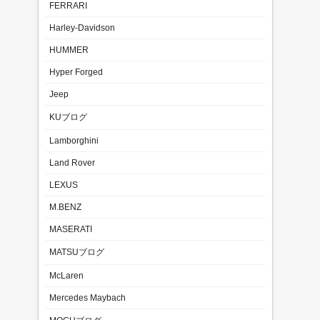
FERRARI
Harley-Davidson
HUMMER
Hyper Forged
Jeep
KUブログ
Lamborghini
Land Rover
LEXUS
M.BENZ
MASERATI
MATSUブログ
McLaren
Mercedes Maybach