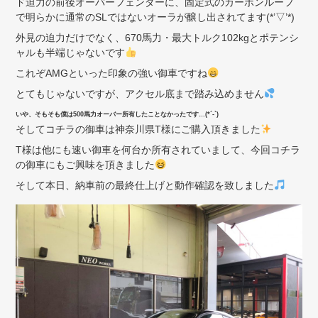
ド迫力の前後オーバーフェンダーに、固定式のカーボンルーフ
で明らかに通常のSLではないオーラが醸し出されてます(*’▽’*)
外見の迫力だけでなく、670馬力・最大トルク102kgとポテンシ
ャルも半端じゃないです
これぞAMGといった印象の強い御車ですね
とてもじゃないですが、アクセル底まで踏み込めません
いや、そもそも僕は500馬力オーバー所有したことなかったです…(*´-`)
そしてコチラの御車は神奈川県T様にご購入頂きました
T様は他にも速い御車を何台か所有されていまして、今回コチラ
の御車にもご興味を頂きました
そして本日、納車前の最終仕上げと動作確認を致しました