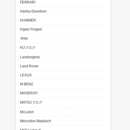
FERRARI
Harley-Davidson
HUMMER
Hyper Forged
Jeep
KUブログ
Lamborghini
Land Rover
LEXUS
M.BENZ
MASERATI
MATSUブログ
McLaren
Mercedes Maybach