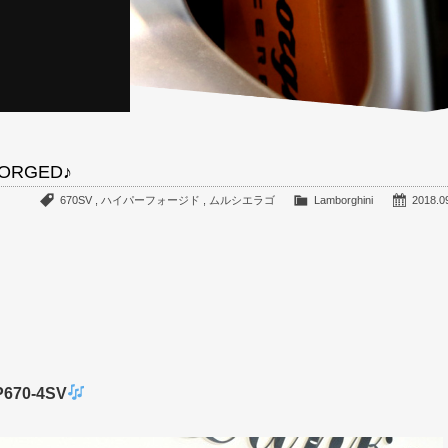
 FORGED♪
670SV
,
ハイパーフォージド
,
ムルシエラゴ
Lamborghini
2018.0
0-4SV