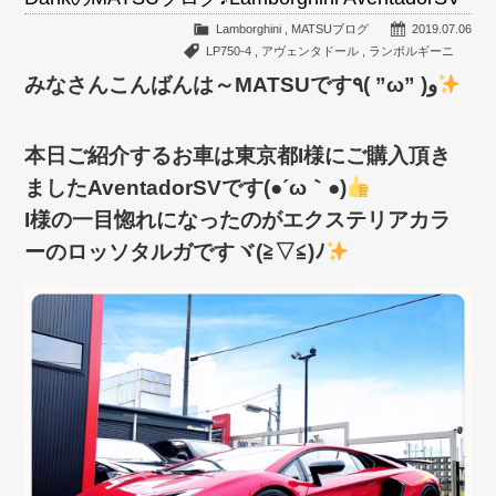
Lamborghini
,
MATSUブログ
2019.07.06
LP750-4
,
アヴェンタドール
,
ランボルギーニ
みなさんこんばんは～MATSUです٩( ”ω” )و
本日ご紹介するお車は東京都I様にご購入頂き
ましたAventadorSVです(●´ω｀●)
I様の一目惚れになったのがエクステリアカラ
ーのロッソタルガですヾ(≧▽≦)ﾉ