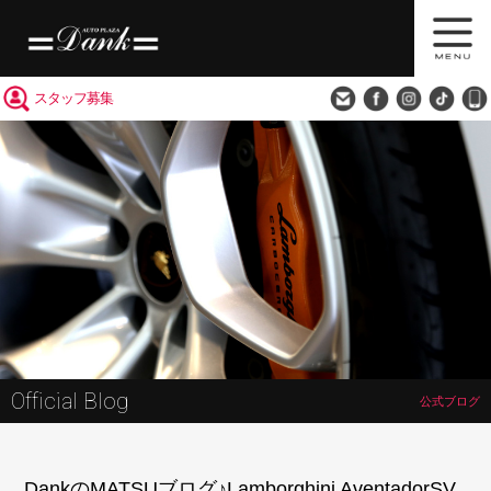
買取査定
会社概要
アクセス
スタッフ募集
Official Blog
公式ブログ
DankのMATSUブログ♪Lamborghini AventadorSV