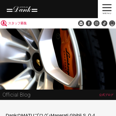
買取査定
会社概要
アクセス
スタッフ募集
Official Blog
公式ブログ
DankのMATUブログ♪Maserati Ghibli S Ｑ４