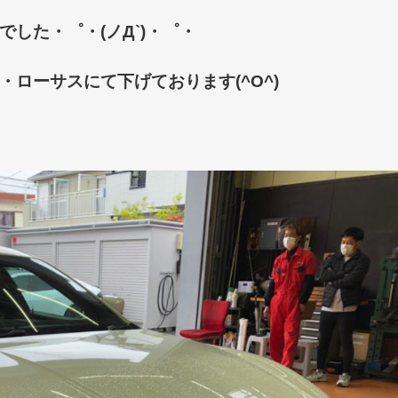
した・゜・(ノД`)・゜・
ローサスにて下げております(^O^)