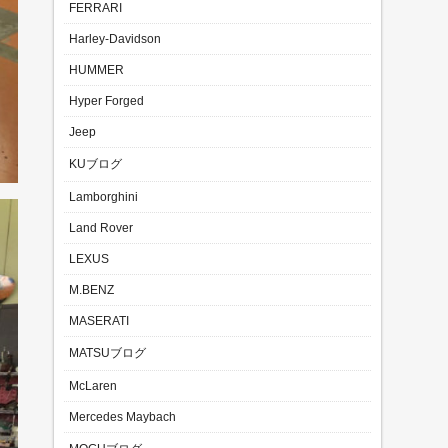
FERRARI
Harley-Davidson
HUMMER
Hyper Forged
Jeep
KUブログ
Lamborghini
Land Rover
LEXUS
M.BENZ
MASERATI
MATSUブログ
McLaren
Mercedes Maybach