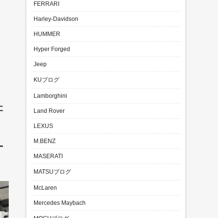
FERRARI
Harley-Davidson
HUMMER
Hyper Forged
Jeep
KUブログ
Lamborghini
た
Land Rover
LEXUS
M.BENZ
ー
MASERATI
MATSUブログ
McLaren
Mercedes Maybach