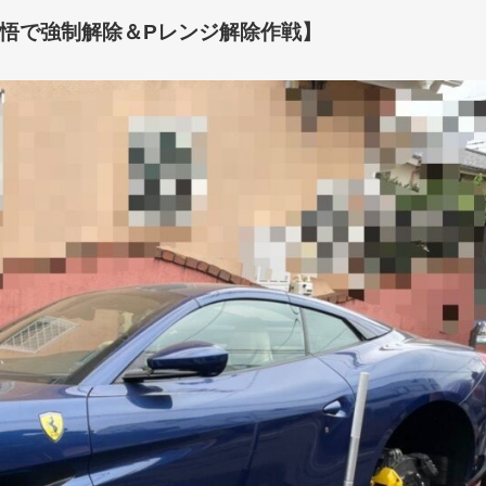
悟で強制解除＆Pレンジ解除作戦】