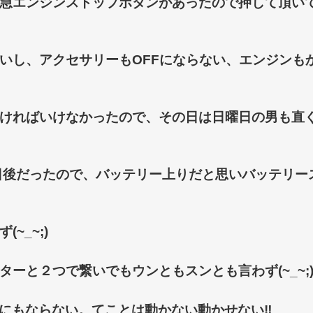
急エンジンストップボタンがあったので
押して頂い
いし、アクセサリーもOFFにならない、エンジンも
ければいけなかったので、
その日は日曜日の男も直
日後だったので、バッテリー上りだと思いバッテリー
(~_~;)
ーと２つで繋いでもウンともスンとも言わず(~_~;
Nにもならない。
てことは動かない動かせない‼