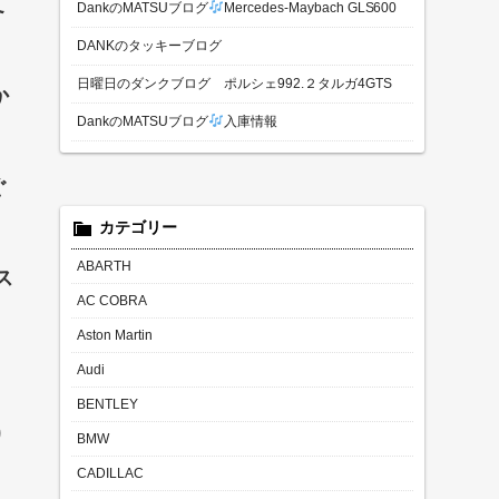
て
DankのMATSUブログ
Mercedes-Maybach GLS600
DANKのタッキーブログ
日曜日のダンクブログ ポルシェ992.２タルガ4GTS
か
DankのMATSUブログ
入庫情報
ぐ
カテゴリー
ABARTH
ス
AC COBRA
Aston Martin
Audi
BENTLEY
)
BMW
CADILLAC