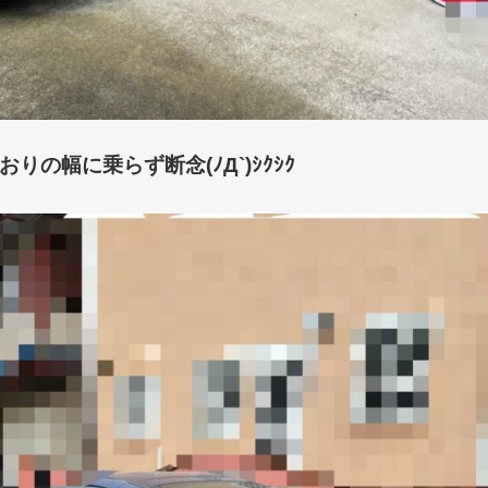
の幅に乗らず断念(ﾉД`)ｼｸｼｸ