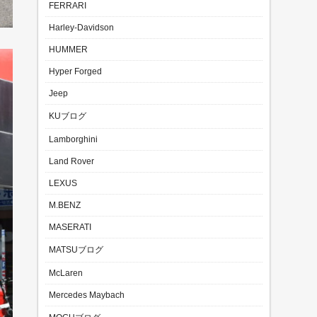
FERRARI
Harley-Davidson
HUMMER
Hyper Forged
Jeep
KUブログ
Lamborghini
Land Rover
LEXUS
M.BENZ
MASERATI
MATSUブログ
McLaren
Mercedes Maybach