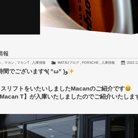
庫情報
ェ
,
マカン
,
マカンT
,
入庫情報
MATSUブログ
,
PORSCHE
,
入庫情報
2022.1
みなさんこんばんは～土曜日のMATSUのお時間でございます٩( ”ω” )و
スリフトをいたいしましたMacanのご紹介です
acan T】が入庫いたしましたのでご紹介いたしま