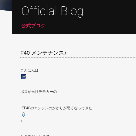
Official Blog
公式ブログ
F40 メンテナンス♪
こんばんは
ボスが当社デモカーの
『F40のエンジンのかかりが悪くなってきた
』