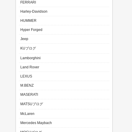
FERRARI
Harley-Davidson
HUMMER
Hyper Forged
Jeep
KUブログ
Lamborghini
Land Rover
LEXUS
M.BENZ
MASERATI
MATSUブログ
McLaren
Mercedes Maybach