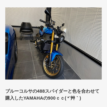
ブルーコルサの488スパイダーと色を合わせて
購入したYAMAHAの900ｃｃ( *´艸｀)