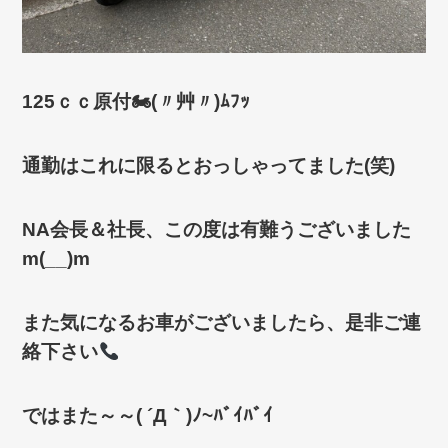
125ｃｃ原付🏍(〃艸〃)ﾑﾌｯ
通勤はこれに限るとおっしゃってました(笑)
NA会長＆社長、この度は有難うございました
m(__)m
また気になるお車がございましたら、是非ご連
絡下さい
ではまた～～( ´Д｀)ﾉ~ﾊﾞｲﾊﾞｲ