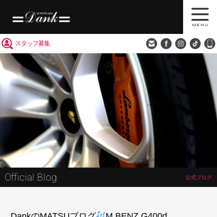
買取査定
会社概要
アクセス
スタッフ募集
Official Blog
公式ブログ
DankのMATSUブログ
M.BENZ G400d