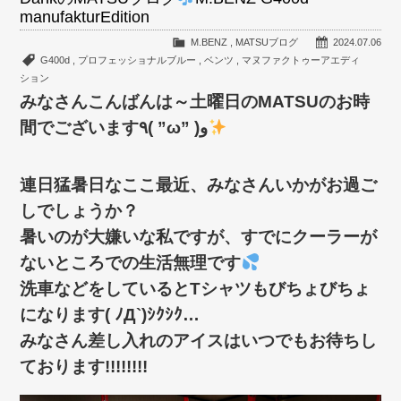
manufakturEdition
M.BENZ
,
MATSUブログ
2024.07.06
G400d
,
プロフェッショナルブルー
,
ベンツ
,
マヌファクトゥーアエディ
ション
みなさんこんばんは～土曜日のMATSUのお時
間でございます٩( ”ω” )و
連日猛暑日なここ最近、みなさんいかがお過ご
しでしょうか？
暑いのが大嫌いな私ですが、すでにクーラーが
ないところでの生活無理です
洗車などをしているとTシャツもびちょびちょ
になります( ﾉД`)ｼｸｼｸ…
みなさん差し入れのアイスはいつでもお待ちし
ております!!!!!!!!