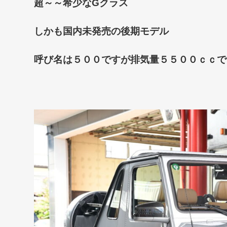
超～～希少なGクラス
しかも国内未発売の後期モデル
呼び名は５００ですが排気量５５００ｃｃで