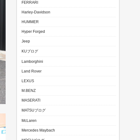
FERRARI
Harley-Davidson
HUMMER
Hyper Forged
Jeep
KUブログ
Lamborghini
Land Rover
LEXUS
M.BENZ
MASERATI
MATSUブログ
McLaren
Mercedes Maybach