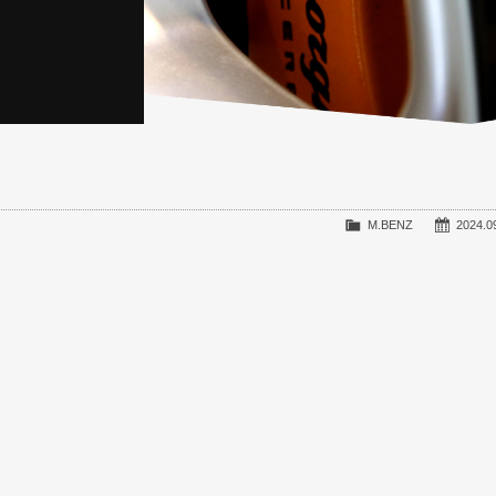
M.BENZ
2024.0