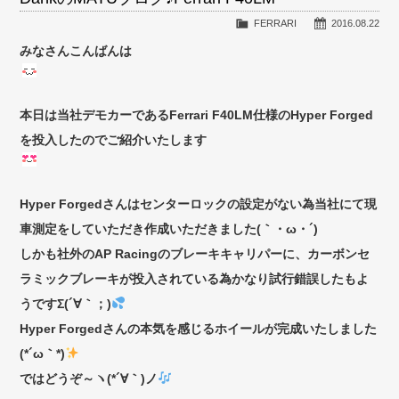
FERRARI
2016.08.22
みなさんこんばんは
本日は当社デモカーであるFerrari F40LM仕様のHyper Forged
を投入したのでご紹介いたします
Hyper Forgedさんはセンターロックの設定がない為当社にて現
車測定をしていただき作成いただきました(｀・ω・´)ゞ
しかも社外のAP Racingのブレーキキャリパーに、カーボンセ
ラミックブレーキが投入されている為かなり試行錯誤したもよ
うですΣ(´∀｀；)
Hyper Forgedさんの本気を感じるホイールが完成いたしました
(*´ω｀*)
ではどうぞ～ヽ(*´∀｀)ノ