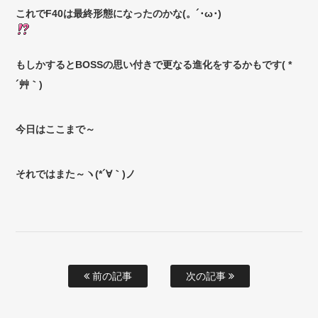
これでF40は最終形態になったのかな(。´･ω･)
もしかするとBOSSの思い付きで更なる進化をするかもです( *
´艸｀)
今日はここまで～
それではまた～ヽ(*´∀｀)ノ
前の記事
次の記事