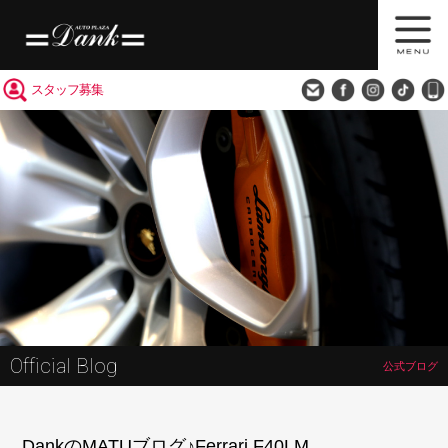
買取査定
会社概要
アクセス
スタッフ募集
Official Blog
公式ブログ
DankのMATUブログ♪Ferrari F40LM