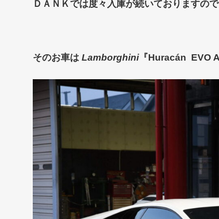
ＤＡＮＫでは
度々入庫が続いておりますので
そのお車は
Lamborghini
『Huracán
EVO 