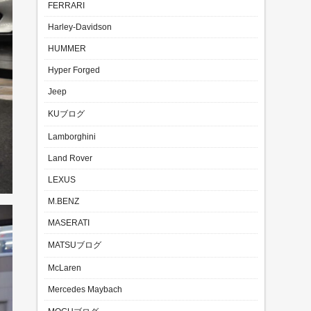
FERRARI
Harley-Davidson
HUMMER
Hyper Forged
Jeep
KUブログ
Lamborghini
Land Rover
LEXUS
M.BENZ
MASERATI
MATSUブログ
McLaren
Mercedes Maybach