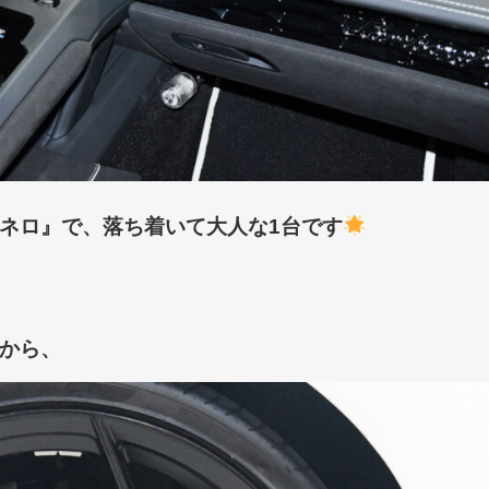
ネロ
』で、落ち着いて大人な1台です
から、