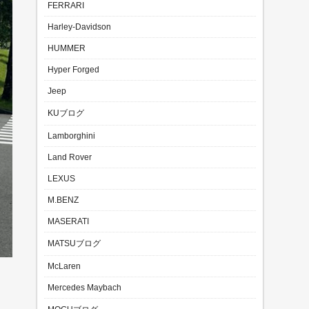
FERRARI
Harley-Davidson
HUMMER
Hyper Forged
Jeep
KUブログ
Lamborghini
Land Rover
LEXUS
M.BENZ
MASERATI
MATSUブログ
McLaren
Mercedes Maybach