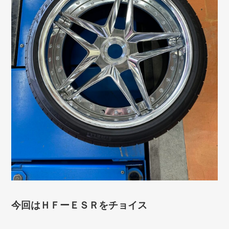
今回はＨＦーＥＳＲをチョイス