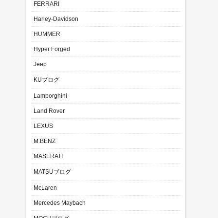
FERRARI
Harley-Davidson
HUMMER
Hyper Forged
Jeep
KUブログ
Lamborghini
Land Rover
LEXUS
M.BENZ
MASERATI
MATSUブログ
McLaren
Mercedes Maybach