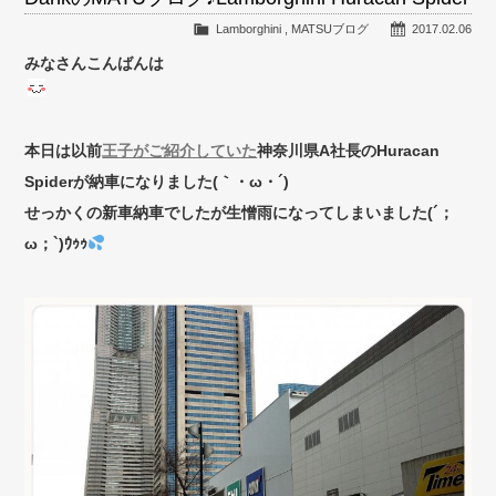
Lamborghini
,
MATSUブログ
2017.02.06
みなさんこんばんは
本日は以前
王子がご紹介していた
神奈川県A社長のHuracan
Spiderが納車になりました(｀・ω・´)ゞ
せっかくの新車納車でしたが生憎雨になってしまいました(´；
ω；`)ｳｩｩ