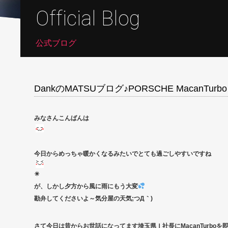
Official Blog
公式ブログ
DankのMATSUブログ♪PORSCHE MacanTurbo
みなさんこんばんは
今日からめっちゃ暖かくなるみたいでとても過ごしやすいですね
☀
が、しかし夕方から風に雨にもう大変
勘弁してくださいよ～気分屋の天気;つД｀)
さて今日は昔からお世話になってます埼玉県Ｉ社長にMacanTurboを