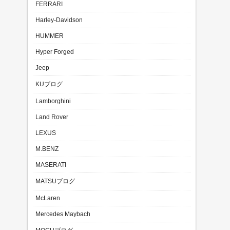
FERRARI
Harley-Davidson
HUMMER
Hyper Forged
Jeep
KUブログ
Lamborghini
Land Rover
LEXUS
M.BENZ
MASERATI
MATSUブログ
McLaren
Mercedes Maybach