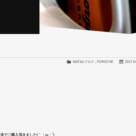
MATSUブログ
,
PORSCHE
2017.0
即決でご購入頂きました(｀・ω・´)ゞ