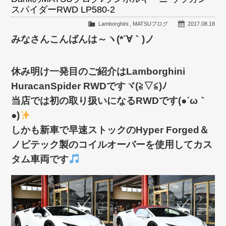
スパイダーRWD LP580-2
Lamborghini
,
MATSUブログ
2017.08.18
みなさんこんばんは～ヽ(*´∀｀)ノ
休み明け一発目のご紹介はLamborghini
HuracanSpider RWDですヾ(≧▽≦)ﾉ
当店では初の取り扱いになるRWDです(●´ω｀
●)
しかも新車で早速ストックのHyper Forged＆
ノビテック製のコイルオーバーを使用してカス
タム車両です