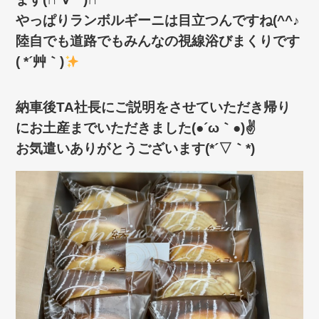
やっぱりランボルギーニは目立つんですね(^^♪
陸自でも道路でもみんなの視線浴びまくりです
( *´艸｀)
納車後TA社長にご説明をさせていただき帰り
にお土産までいただきました(●´ω｀●)✌
お気遣いありがとうございます(*´▽｀*)