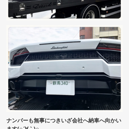
ナンバーも無事につきいざ会社へ納車へ向かい
ます(∩´∀｀)∩