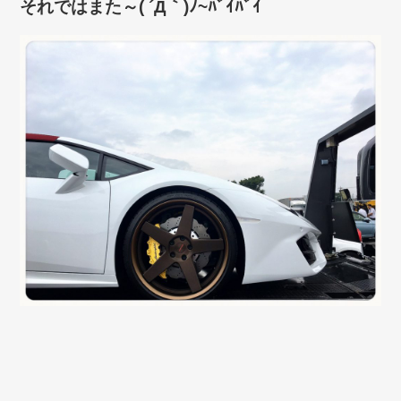
それではまた～( ´Д｀)ﾉ~ﾊﾞｲﾊﾞｲ