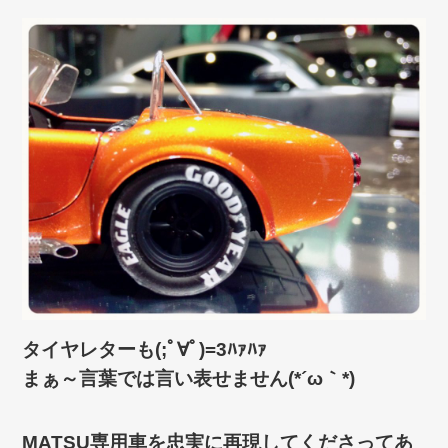
タイヤレターも(;ﾟ∀ﾟ)=3ﾊｧﾊｧ
まぁ～言葉では言い表せません(*´ω｀*)
MATSU専用車を忠実に再現してくださってあ