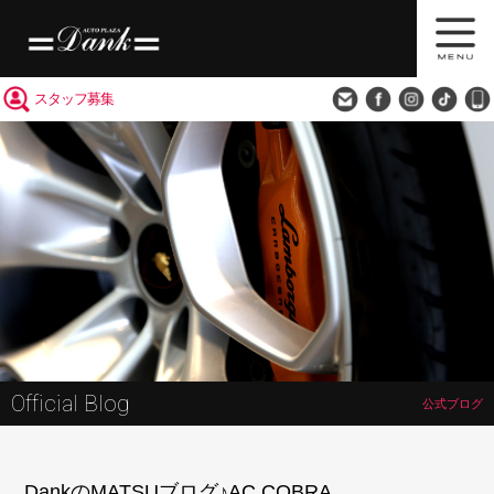
買取査定
会社概要
アクセス
スタッフ募集
Official Blog
公式ブログ
DankのMATSUブログ♪AC COBRA