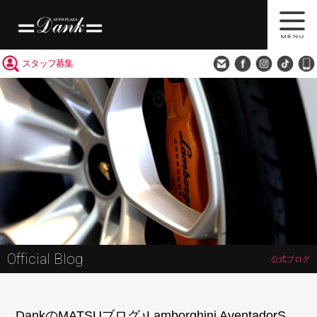
買取査定
会社概要
アクセス
スタッフ募集
Official Blog
公式ブログ
DankのMATSUブログ♪Lamborghini AventadorS