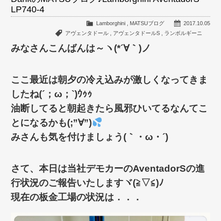
LP740-4
Lamborghini
,
MATSUブログ
2017.10.05
アヴェンタドール
,
アヴェンタドールS
,
ランボルギーニ
みなさんこんばんは～ヽ(*´∀｀)ノ
ここ最近は朝夕の冷え込みが激しくなってきま
したね(´；ω；`)ｳｩｩ
油断してると朝起きたら風邪ひいてるなんてこ
とになるかも(;”∀”)
みさんも気を付けましょう(｀・ω・´)ゞ
さて、本日は当社デモカーのAventadorSの進
行状況のご報告いたしますヾ(≧▽≦)ﾉ
現在の板金工場の状況は．．．