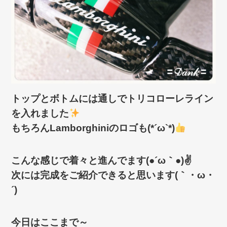
トップとボトムには通しでトリコローレライン
を入れました
もちろんLamborghiniのロゴも(*´ω`*)
こんな感じで着々と進んでます(●´ω｀●)✌
次には完成をご紹介できると思います(｀・ω・
´)ゞ
今日はここまで～