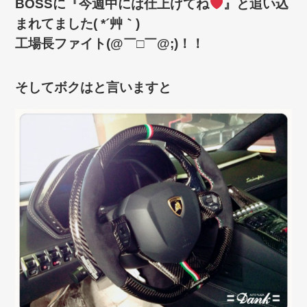
BOSSに『今週中には仕上げてね
』と追い込
まれてました( *´艸｀)
工場長ファイト(@￣□￣@;)！！
そしてボクはと言いますと