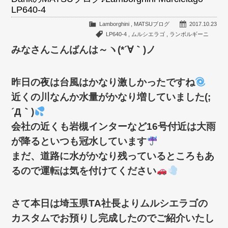
LP640-4
Lamborghini
,
MATSUブログ
2017.10.23
LP640-4
,
ムルシエラゴ
,
ランボルギーニ
みなさんこんばんは～ヽ(*´∀｀)ノ
昨日の夜は台風はかなり激しかったですね
近くの川なんか水量がかなり増していました(;
´Д｀)
会社の近くも岩槻インターなど16号付近は大雨
が降るといつも冠水しています
まだ、道路に水がかなり残っているところもあ
るので運転は気を付けてください
さて本日は埼玉県TA社長よりムルシエラゴの
カスタムでお預りし完成したのでご紹介いたし