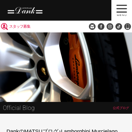
買取査定
会社概要
アクセス
スタッフ募集
Official Blog
公式ブログ
DankのMATSUブログ♪Lamborghini Murcielago