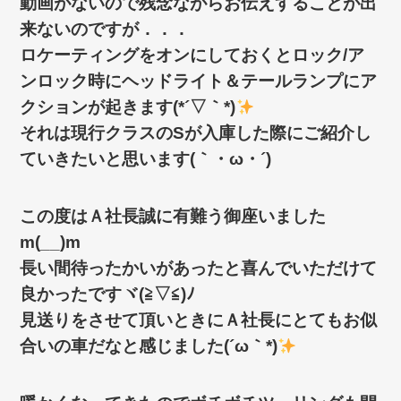
動画がないので残念ながらお伝えすることが出
来ないのですが．．．
ロケーティングをオンにしておくとロック/ア
ンロック時にヘッドライト＆テールランプにア
クションが起きます(*´▽｀*)
それは現行クラスのSが入庫した際にご紹介し
ていきたいと思います(｀・ω・´)ゞ
この度はＡ社長誠に有難う御座いました
m(__)m
長い間待ったかいがあったと喜んでいただけて
良かったですヾ(≧▽≦)ﾉ
見送りをさせて頂いときにＡ社長にとてもお似
合いの車だなと感じました(´ω｀*)