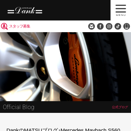
買取査定
会社概要
アクセス
スタッフ募集
Official Blog
公式ブログ
DankのMATSUブログ♪Mercedes Maybach S560