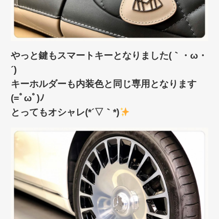
やっと鍵もスマートキーとなりました(｀・ω・
´)ゞ
キーホルダーも内装色と同じ専用となります
(=ﾟωﾟ)ﾉ
とってもオシャレ(*´▽｀*)