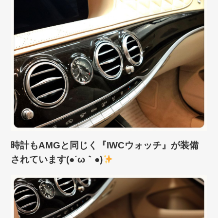
時計もAMGと同じく『IWCウォッチ』が装備
されています(●´ω｀●)