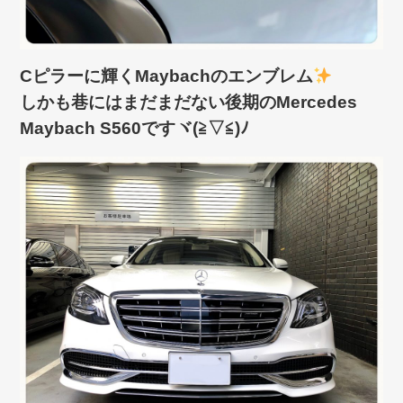
Cピラーに輝くMaybachのエンブレム
しかも巷にはまだまだない後期のMercedes
Maybach S560ですヾ(≧▽≦)ﾉ