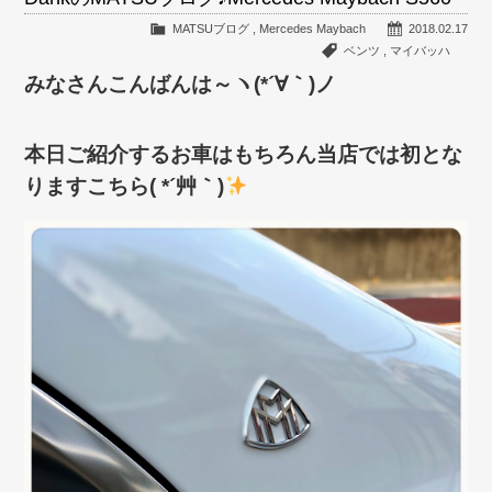
MATSUブログ
,
Mercedes Maybach
2018.02.17
ベンツ
,
マイバッハ
みなさんこんばんは～ヽ(*´∀｀)ノ
本日ご紹介するお車はもちろん当店では初とな
りますこちら( *´艸｀)