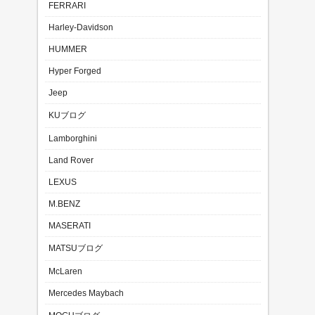
FERRARI
Harley-Davidson
HUMMER
Hyper Forged
Jeep
KUブログ
Lamborghini
Land Rover
LEXUS
M.BENZ
MASERATI
MATSUブログ
McLaren
Mercedes Maybach