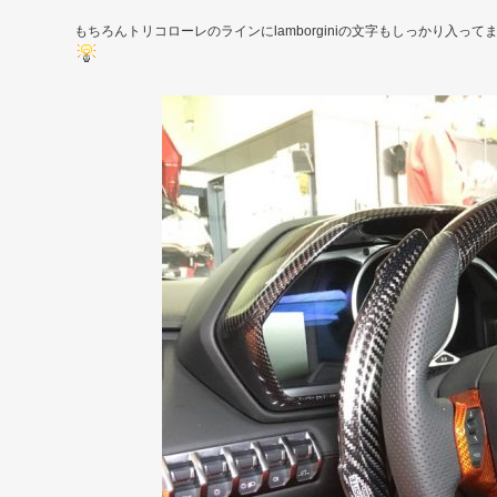
もちろんトリコローレのラインにlamborginiの文字もしっかり入って