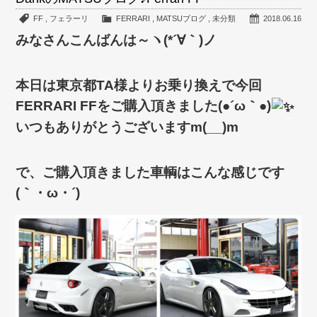
FF
,
フェラーリ
FERRARI
,
MATSUブログ
,
未分類
2018.06.16
みなさんこんばんは～ヽ(*´∀｀)ノ
本日は東京都TA様よりお乗り換えで今回
FERRARI FFをご購入頂きました(●´ω｀●)
いつもありがとうございますm(__)m
で、ご購入頂きました車輌はこんな感じです
(｀・ω・´)ゞ