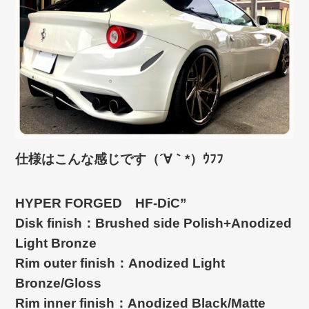
仕様はこんな感じです（´∀｀*）ｳﾌﾌ
HYPER FORGED HF-DiC”
Disk finish：Brushed side Polish+Anodized
Light Bronze
Rim outer finish：Anodized Light
Bronze/Gloss
Rim inner finish：Anodized Black/Matte