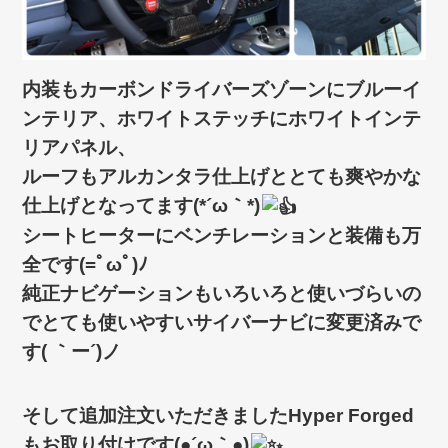
内装もカーボンドライバーズゾーンにブルーイ
ンテリア、ホワイトステッチにホワイトインテ
リアパネル、
ルーフもアルカンタラ仕上げととても爽やかな
仕上げとなってます(*´ω｀*)
シートヒーターにベンチレーションと装備も万
全です(=ﾟωﾟ)ﾉ
純正ナビゲーションもいろいろと使いづらいの
でとても使いやすいサイバーナビに変更済みで
す( ｀ー´)ノ
そして追加注文いただきましたHyper Forged
もお取り付けです(●´ω｀●)