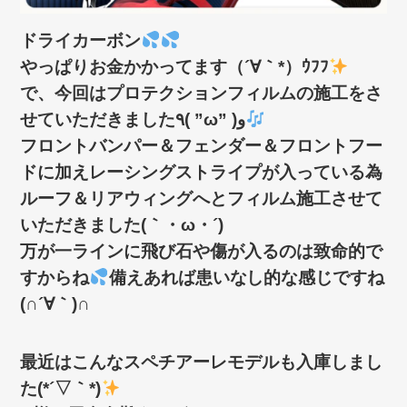
ドライカーボン
やっぱりお金かかってます（´∀｀*）ｳﾌﾌ
で、今回はプロテクションフィルムの施工をさ
せていただきました٩( ”ω” )و
フロントバンパー＆フェンダー＆フロントフー
ドに加えレーシングストライプが入っている為
ルーフ＆リアウィングへとフィルム施工させて
いただきました(｀・ω・´)ゞ
万が一ラインに飛び石や傷が入るのは致命的で
すからね
備えあれば患いなし的な感じですね
(∩´∀｀)∩
最近はこんなスペチアーレモデルも入庫しまし
た(*´▽｀*)