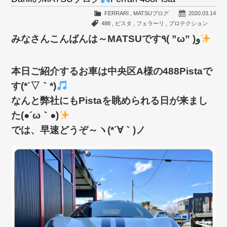
FERRARI
,
MATSUブログ
2020.03.14
488
,
ピスタ
,
フェラーリ
,
プロテクション
みなさんこんばんは～MATSUです٩( ”ω” )و
本日ご紹介するお車は中央区A様の488Pistaで
す(*´▽｀*)
なんと弊社にもPistaを眺められる日が来まし
た(●´ω｀●)
では、早速どうぞ～ヽ(*´∀｀)ノ