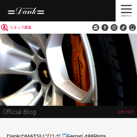
買取査定
会社概要
アクセス
スタッフ募集
Official Blog
公式ブログ
DankのMATSUブログ
Ferrari 488Pista