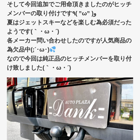
そして今回追加でご用命頂きましたのがヒッチ
メンバーの取り付けです٩( ”ω” )و
夏はジェットスキーなどを楽しむ為必須だった
ようです(｀・ω・´)ゞ
各メーカー問い合わせしたのですが人気商品の
為欠品中(;´･ω･)
なので今回は純正品のヒッチメンバーを取り付
け致しました(｀・ω・´)ゞ