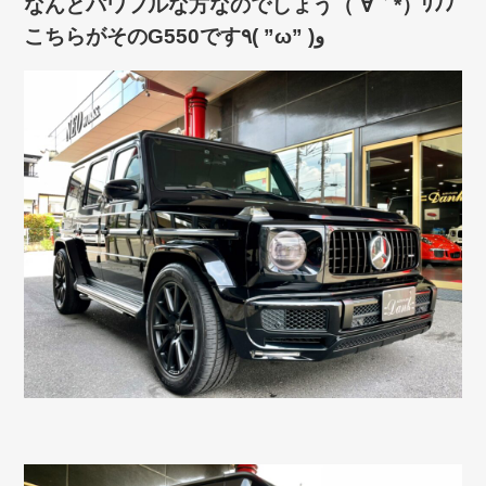
なんとパワフルな方なのでしょう（´∀｀*）ｳﾌﾌ
こちらがそのG550です٩( ”ω” )و