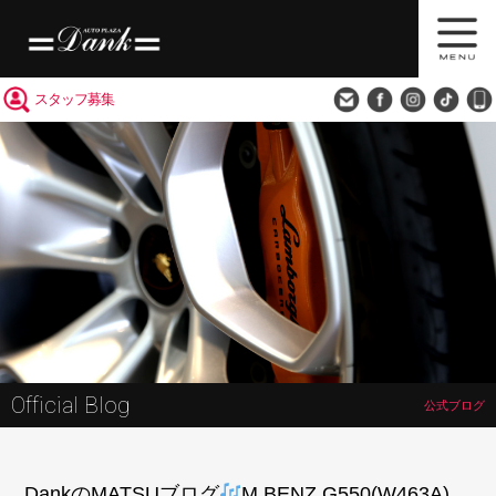
買取査定
会社概要
アクセス
スタッフ募集
Official Blog
公式ブログ
DankのMATSUブログ
M.BENZ G550(W463A)