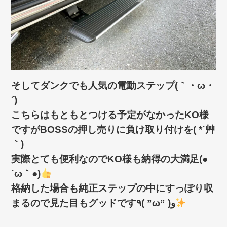
そしてダンクでも人気の電動ステップ(｀・ω・
´)ゞ
こちらはもともとつける予定がなかったKO様
ですがBOSSの押し売りに負け取り付けを( *´艸
｀)
実際とても便利なのでKO様も納得の大満足(●
´ω｀●)
格納した場合も純正ステップの中にすっぽり収
まるので見た目もグッドです٩( ”ω” )و