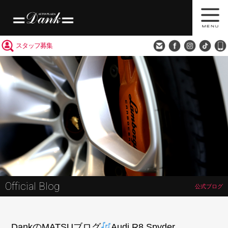
買取査定
会社概要
アクセス
スタッフ募集
Official Blog
公式ブログ
DankのMATSUブログ
Audi R8 Spyder