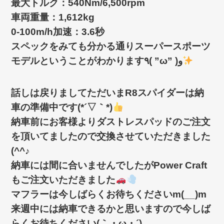
最大トルク：540Nm/6,500rpm
車両重量：1,612kg
0-100m/h加速：3.6秒
スペックをみても分かる通りスーパースポーツ
モデルということがわかります٩( ”ω” )و
話しは戻りましてただいまR8スパイダーは納
車の準備中です(*´▽｀*)
納車前にお客様よりダストレスパッドのご注文
を頂いてましたので交換させていただきました
(^^♪
納車には間に合いませんでしたがPower Craft
もご注文いただきました
マフラーは今しばらくお待ちくださいm(__)m
来週中には納車できるかと思いますので今しば
らくお待ちください(｀・ω・´)ゞ