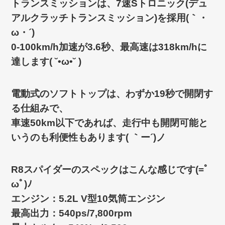
トランスミッションは、7速Sトロニック(デュ
アルクラッチトランスミッション)を採用(｀・
ω・´)ゞ
0‐100km/h加速が3.6秒、最高速は318km/hに
達します( ˘•ω•˘ )
電動式のソフトトップは、わずか19秒で開閉す
る仕組みで、
車速50km以下であれば、走行中も開閉可能と
いうのも利便性もあります( ｀ー´)ノ
R8スパイダーのスペックはこんな感じです(=ﾟ
ωﾟ)ﾉ
エンジン：5.2L V型10気筒エンジン
最高出力：540ps/7,800rpm