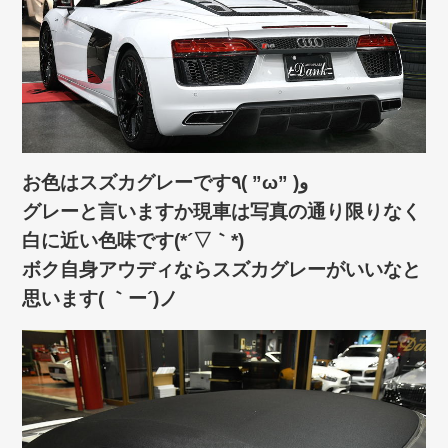
お色はスズカグレーです٩( ”ω” )و
グレーと言いますか現車は写真の通り限りなく
白に近い色味です(*´▽｀*)
ボク自身アウディならスズカグレーがいいなと
思います( ｀ー´)ノ