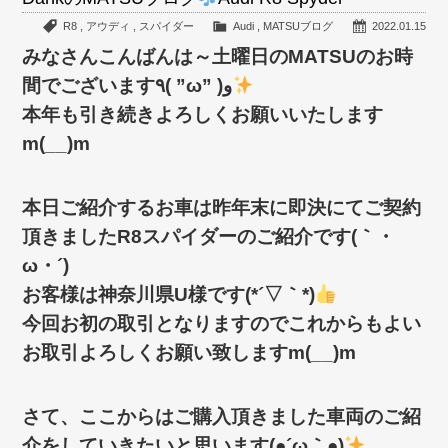
R8
,
アウディ
,
スパイダー
Audi
,
MATSUブログ
2022.01.15
みなさんこんばんは～土曜日のMATSUのお時
間でございます٩( ”ω” )و
本年も引き続きよろしくお願いいたします
m(__)m
本日ご紹介するお車は昨年末に即決にてご契約
頂きましたR8スパイダーのご紹介です(｀・
ω・´)ゞ
お客様は神奈川県U様です(*´▽｀*)
今回お初の取引となりますのでこれからもよい
お取引よろしくお願い致しますm(__)m
さて、ここからはご購入頂きました車両のご紹
介をしていきたいと思います(●´ω｀●)